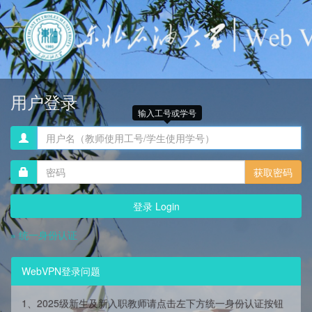
用户登录
输入工号或学号
登
录
名
密
获取密码
码
» 统一身份认证
WebVPN登录问题
1、2025级新生及新入职教师请点击左下方统一身份认证按钮